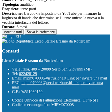
Tipologia:
analitico
Proprieta:
terze parti
Descrizione:
Un cookie impostato da YouTube per misurare la
larghezza di banda che determina se l'utente ottiene la nuova o la
vecchia interfaccia del lettore.
Durata:
6 mesi
Accetta tutti
Salva le preferenze
Liceo Statale Erasmo da Rotterdam
Contatti
Liceo Statale Erasmo da Rotterdam
Viale Italia, 409 – 20099 Sesto San Giovanni (MI)
Tel:
022428129
Email:
mipm070008@istruzione.it
Link per inviare una mail
PEC:
mipm070008@pec.istruzione.it
Link per inviare una
mail
C.F.: 94511030150
Codice Univoco di Fatturazione Elettronica: UF4NSH
Codice meccanografico: MIPM070008