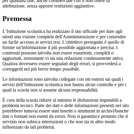
per qualsiasi fine, anche commerciale con il solo onere di
attribuzione, senza apporre restrizioni aggiuntive.
Premessa
L’Istituzione scolastica ha realizzato il sito ufficiale per dare agli
utenti una visione completa dell'Amministrazione e per consentire
un facile accesso ai servizi resi. L'obiettivo perseguito è quello di
fornire un'informazione il più possibile aggiornata e precisa. I
contenuti possono talvolta non essere esaurienti, completi o
aggiornati, nonostante vi sia una redazione continuamente attiva.
Qualora dovessero essere segnalati degli errori, si provvederà a
correggerli nel più breve tempo possibile.
Le informazioni sono talvolta collegate con siti esterni sui quali i
servizi dell’Istituzione scolastica non hanno alcun controllo e per i
quali la scuola non si assume alcuna responsabilità.
È cura della scuola ridurre al minimo le disfunzioni imputabili a
problemi tecnici. Parte dei dati o delle informazioni presenti nel sito
potrebbero tuttavia essere stati inseriti o strutturati in archivi/banche
dati o formati non esenti da errori. Non si garantisce pertanto che il
servizio non subisca interruzioni o che non sia in altro modo
influenzato da tali problemi.