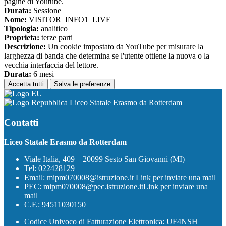
pagine di Youtube.
Durata:
Sessione
Nome:
VISITOR_INFO1_LIVE
Tipologia:
analitico
Proprieta:
terze parti
Descrizione:
Un cookie impostato da YouTube per misurare la
larghezza di banda che determina se l'utente ottiene la nuova o la
vecchia interfaccia del lettore.
Durata:
6 mesi
Accetta tutti
Salva le preferenze
Liceo Statale Erasmo da Rotterdam
Contatti
Liceo Statale Erasmo da Rotterdam
Viale Italia, 409 – 20099 Sesto San Giovanni (MI)
Tel:
022428129
Email:
mipm070008@istruzione.it
Link per inviare una mail
PEC:
mipm070008@pec.istruzione.it
Link per inviare una
mail
C.F.: 94511030150
Codice Univoco di Fatturazione Elettronica: UF4NSH