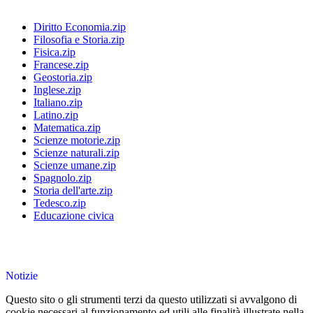
Diritto Economia.zip
Filosofia e Storia.zip
Fisica.zip
Francese.zip
Geostoria.zip
Inglese.zip
Italiano.zip
Latino.zip
Matematica.zip
Scienze motorie.zip
Scienze naturali.zip
Scienze umane.zip
Spagnolo.zip
Storia dell'arte.zip
Tedesco.zip
Educazione civica
Notizie
Questo sito o gli strumenti terzi da questo utilizzati si avvalgono di
cookie necessari al funzionamento ed utili alle finalità illustrate nella