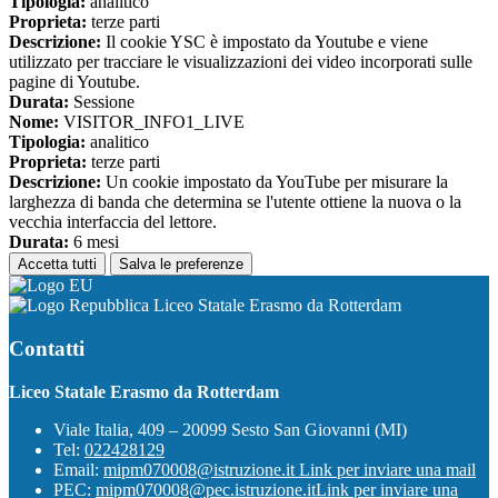
Tipologia:
analitico
Proprieta:
terze parti
Descrizione:
Il cookie YSC è impostato da Youtube e viene
utilizzato per tracciare le visualizzazioni dei video incorporati sulle
pagine di Youtube.
Durata:
Sessione
Nome:
VISITOR_INFO1_LIVE
Tipologia:
analitico
Proprieta:
terze parti
Descrizione:
Un cookie impostato da YouTube per misurare la
larghezza di banda che determina se l'utente ottiene la nuova o la
vecchia interfaccia del lettore.
Durata:
6 mesi
Accetta tutti
Salva le preferenze
Liceo Statale Erasmo da Rotterdam
Contatti
Liceo Statale Erasmo da Rotterdam
Viale Italia, 409 – 20099 Sesto San Giovanni (MI)
Tel:
022428129
Email:
mipm070008@istruzione.it
Link per inviare una mail
PEC:
mipm070008@pec.istruzione.it
Link per inviare una