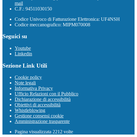
mail
C.F.: 94511030150
Codice Univoco di Fatturazione Elettronica: UF4NSH
Codice meccanografico: MIPM070008
Seguici su
Youtube
Linkedin
Sezione Link Utili
Cookie policy
Note legali
Informativa Privacy
Ufficio Relazioni con il Pubblico
Dichiarazione di accessibilità
Obiettivi di accessibilità
Whistleblowing
Gestione consensi cookie
Amministrazione trasparente
Pagina visualizzata
2212
volte