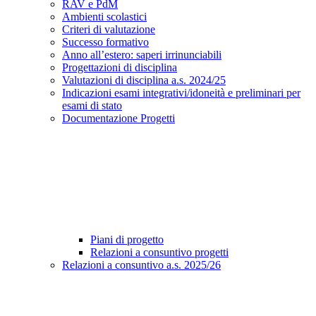
RAV e PdM
Ambienti scolastici
Criteri di valutazione
Successo formativo
Anno all’estero: saperi irrinunciabili
Progettazioni di disciplina
Valutazioni di disciplina a.s. 2024/25
Indicazioni esami integrativi/idoneità e preliminari per
esami di stato
Documentazione Progetti
Piani di progetto
Relazioni a consuntivo progetti
Relazioni a consuntivo a.s. 2025/26