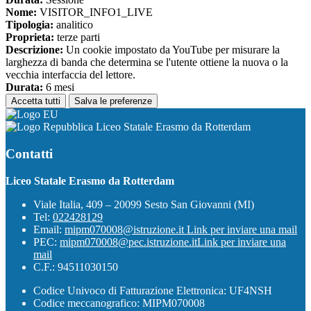
Nome:
VISITOR_INFO1_LIVE
Tipologia:
analitico
Proprieta:
terze parti
Descrizione:
Un cookie impostato da YouTube per misurare la
larghezza di banda che determina se l'utente ottiene la nuova o la
vecchia interfaccia del lettore.
Durata:
6 mesi
Accetta tutti
Salva le preferenze
Liceo Statale Erasmo da Rotterdam
Contatti
Liceo Statale Erasmo da Rotterdam
Viale Italia, 409 – 20099 Sesto San Giovanni (MI)
Tel:
022428129
Email:
mipm070008@istruzione.it
Link per inviare una mail
PEC:
mipm070008@pec.istruzione.it
Link per inviare una
mail
C.F.: 94511030150
Codice Univoco di Fatturazione Elettronica: UF4NSH
Codice meccanografico: MIPM070008