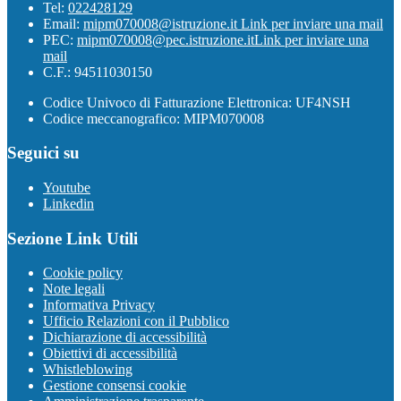
Tel:
022428129
Email:
mipm070008@istruzione.it
Link per inviare una mail
PEC:
mipm070008@pec.istruzione.it
Link per inviare una
mail
C.F.: 94511030150
Codice Univoco di Fatturazione Elettronica: UF4NSH
Codice meccanografico: MIPM070008
Seguici su
Youtube
Linkedin
Sezione Link Utili
Cookie policy
Note legali
Informativa Privacy
Ufficio Relazioni con il Pubblico
Dichiarazione di accessibilità
Obiettivi di accessibilità
Whistleblowing
Gestione consensi cookie