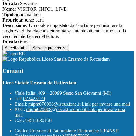
Durata:
Sessione
Nome:
VISITOR_INFO1_LIVE
Tipologia:
analitico
Proprieta:
terze parti
Descrizione:
Un cookie impostato da YouTube per misurare la
larghezza di banda che determina se l'utente ottiene la nuova o la
vecchia interfaccia del lettore.
Durata:
6 mesi
Accetta tutti
Salva le preferenze
Liceo Statale Erasmo da Rotterdam
Contatti
Liceo Statale Erasmo da Rotterdam
Viale Italia, 409 – 20099 Sesto San Giovanni (MI)
Tel:
022428129
Email:
mipm070008@istruzione.it
Link per inviare una mail
PEC:
mipm070008@pec.istruzione.it
Link per inviare una
mail
C.F.: 94511030150
Codice Univoco di Fatturazione Elettronica: UF4NSH