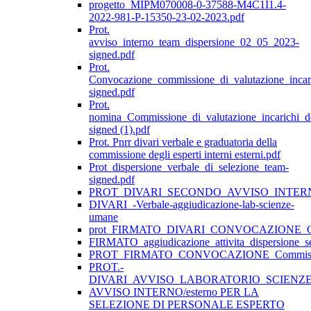
progetto_MIPM070008-0-37588-M4C1I1.4-
2022-981-P-15350-23-02-2023.pdf
Prot.
avviso_interno_team_dispersione_02_05_2023-
signed.pdf
Prot.
Convocazione_commissione_di_valutazione_incar
signed.pdf
Prot.
nomina_Commissione_di_valutazione_incarichi_d
signed (1).pdf
Prot. Pnrr divari verbale e graduatoria della
commissione degli esperti interni esterni.pdf
Prot_dispersione_verbale_di_selezione_team-
signed.pdf
PROT_DIVARI_SECONDO_AVVISO_INTER
DIVARI_-Verbale-aggiudicazione-lab-scienze-
umane
prot_FIRMATO_DIVARI_CONVOCAZIONE_Com
FIRMATO_aggiudicazione_attivita_dispersione_s
PROT_FIRMATO_CONVOCAZIONE_Commissione_d
PROT.-
DIVARI_AVVISO_LABORATORIO_SCIENZ
AVVISO INTERNO/esterno PER LA
SELEZIONE DI PERSONALE ESPERTO