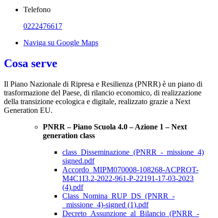
Telefono
0222476617
Naviga su Google Maps
Cosa serve
Il Piano Nazionale di Ripresa e Resilienza (PNRR) è un piano di
trasformazione del Paese, di rilancio economico, di realizzazione
della transizione ecologica e digitale, realizzato grazie a Next
Generation EU.
PNRR – Piano Scuola 4.0 – Azione 1 – Next
generation class
class_Disseminazione_(PNRR_-_missione_4)
signed.pdf
Accordo_MIPM070008-108268-ACPROT-
M4C1I3.2-2022-961-P-22191-17-03-2023
(4).pdf
Class_Nomina_RUP_DS_(PNRR_-
_missione_4)-signed (1).pdf
Decreto_Assunzione_al_Bilancio_(PNRR_-