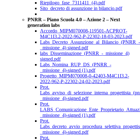
Riepilogo_fase_7311411_(4).pdf
Sito_decreto di assunzione in bilancio.pdf
PNRR – Piano Scuola 4.0 – Azione 2 – Next
generation labs
Accordo_MIPM070008-119501-ACPROT-
M4C1I3.2-2022-962-P-22302-18-03-2023.pdf
Labs_Decreto_Assunzione_al_Bilancio_(PNRR_-
_missione_4) signed.pdf
labs_Disseminazione_(PNRR_-_missione_4)
signed.pdf
Labs_Nomina_RUP_DS_(PNRR_-
_missione_4)-signed (1).pdf
Progetto_MIPM070008-0-42403-M4C1I3.2-
2022-962-P-22302-24-02-2023.pdf
Prot.
Labs_avviso_di_selezione_interna_progettista_(pn
_missione_4)-signed.pdf
Prot.
LABS_Comunicazione_Ente_Proprietario_Attuaz
_missione_4)-signed (1).pdf
Prot.
Labs_decreto_avvio_procedura_selettiva_progettis
_missione_4)-signed.pdf
Prot.