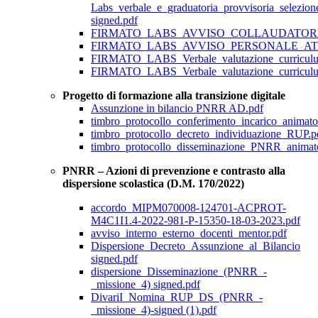
Labs_verbale_e_graduatoria_provvisoria_selezione
signed.pdf
FIRMATO_LABS_AVVISO_COLLAUDATOR
FIRMATO_LABS_AVVISO_PERSONALE_A
FIRMATO_LABS_Verbale_valutazione_curr
FIRMATO_LABS_Verbale_valutazione_curriculu
Progetto di formazione alla transizione digitale
Assunzione in bilancio PNRR AD.pdf
timbro_protocollo_conferimento_incarico_animator
timbro_protocollo_decreto_individuazione_RUP.p
timbro_protocollo_disseminazione_PNRR_animator
PNRR – Azioni di prevenzione e contrasto alla
dispersione scolastica (D.M. 170/2022)
accordo_MIPM070008-124701-ACPROT-
M4C1I1.4-2022-981-P-15350-18-03-2023.pdf
avviso_interno_esterno_docenti_mentor.pdf
Dispersione_Decreto_Assunzione_al_Bilancio
signed.pdf
dispersione_Disseminazione_(PNRR_-
_missione_4) signed.pdf
DivariI_Nomina_RUP_DS_(PNRR_-
_missione_4)-signed (1).pdf