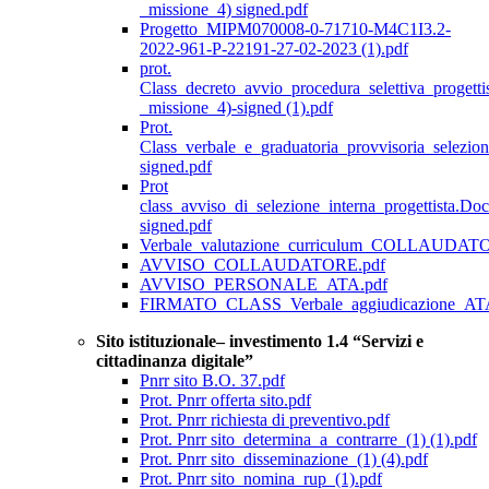
_missione_4) signed.pdf
Progetto_MIPM070008-0-71710-M4C1I3.2-
2022-961-P-22191-27-02-2023 (1).pdf
prot.
Class_decreto_avvio_procedura_selettiva_proget
_missione_4)-signed (1).pdf
Prot.
Class_verbale_e_graduatoria_provvisoria_selezion
signed.pdf
Prot
class_avviso_di_selezione_interna_progettista.Doc
signed.pdf
Verbale_valutazione_curriculum_COLLAUDAT
AVVISO_COLLAUDATORE.pdf
AVVISO_PERSONALE_ATA.pdf
FIRMATO_CLASS_Verbale_aggiudicazione_AT
Sito istituzionale– investimento 1.4 “Servizi e
cittadinanza digitale”
Pnrr sito B.O. 37.pdf
Prot. Pnrr offerta sito.pdf
Prot. Pnrr richiesta di preventivo.pdf
Prot. Pnrr sito_determina_a_contrarre_(1) (1).pdf
Prot. Pnrr sito_disseminazione_(1) (4).pdf
Prot. Pnrr sito_nomina_rup_(1).pdf