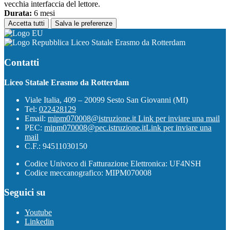
vecchia interfaccia del lettore.
Durata:
6 mesi
Accetta tutti
Salva le preferenze
Liceo Statale Erasmo da Rotterdam
Contatti
Liceo Statale Erasmo da Rotterdam
Viale Italia, 409 – 20099 Sesto San Giovanni (MI)
Tel:
022428129
Email:
mipm070008@istruzione.it
Link per inviare una mail
PEC:
mipm070008@pec.istruzione.it
Link per inviare una
mail
C.F.: 94511030150
Codice Univoco di Fatturazione Elettronica: UF4NSH
Codice meccanografico: MIPM070008
Seguici su
Youtube
Linkedin