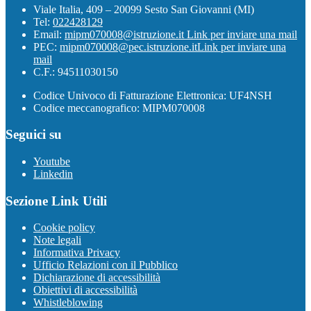
Viale Italia, 409 – 20099 Sesto San Giovanni (MI)
Tel:
022428129
Email:
mipm070008@istruzione.it
Link per inviare una mail
PEC:
mipm070008@pec.istruzione.it
Link per inviare una
mail
C.F.: 94511030150
Codice Univoco di Fatturazione Elettronica: UF4NSH
Codice meccanografico: MIPM070008
Seguici su
Youtube
Linkedin
Sezione Link Utili
Cookie policy
Note legali
Informativa Privacy
Ufficio Relazioni con il Pubblico
Dichiarazione di accessibilità
Obiettivi di accessibilità
Whistleblowing