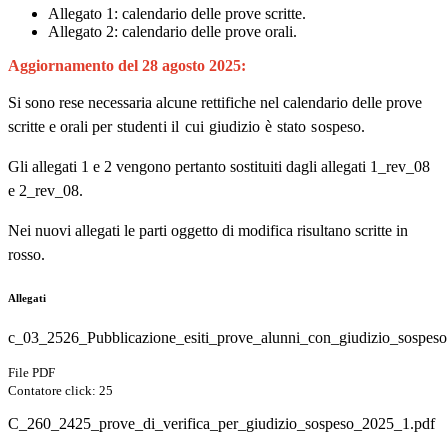
Allegato 1: calendario delle prove scritte.
Allegato 2: calendario delle prove orali.
Aggiornamento del 28 agosto 2025:
Si sono rese necessaria alcune rettifiche nel calendario delle prove
scritte e orali
p
e
r
s
t
ud
e
nt
i
il
c
u
i
g
i
u
d
i
z
i
o
è
sta
t
o
s
o
s
p
e
s
o.
Gli allegati 1 e 2 vengono pertanto sostituiti dagli allegati 1_rev_08
e 2_rev_08.
Nei nuovi allegati le parti oggetto di modifica risultano scritte in
rosso.
Allegati
c_03_2526_Pubblicazione_esiti_prove_alunni_con_giudizio_sospeso
File PDF
Contatore click: 25
C_260_2425_prove_di_verifica_per_giudizio_sospeso_2025_1.pdf