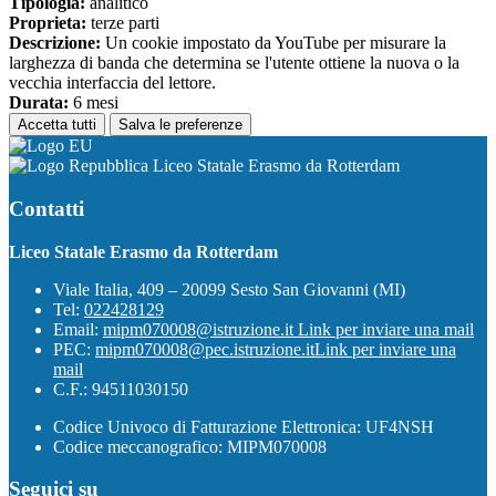
Tipologia:
analitico
Proprieta:
terze parti
Descrizione:
Un cookie impostato da YouTube per misurare la
larghezza di banda che determina se l'utente ottiene la nuova o la
vecchia interfaccia del lettore.
Durata:
6 mesi
Accetta tutti
Salva le preferenze
Liceo Statale Erasmo da Rotterdam
Contatti
Liceo Statale Erasmo da Rotterdam
Viale Italia, 409 – 20099 Sesto San Giovanni (MI)
Tel:
022428129
Email:
mipm070008@istruzione.it
Link per inviare una mail
PEC:
mipm070008@pec.istruzione.it
Link per inviare una
mail
C.F.: 94511030150
Codice Univoco di Fatturazione Elettronica: UF4NSH
Codice meccanografico: MIPM070008
Seguici su