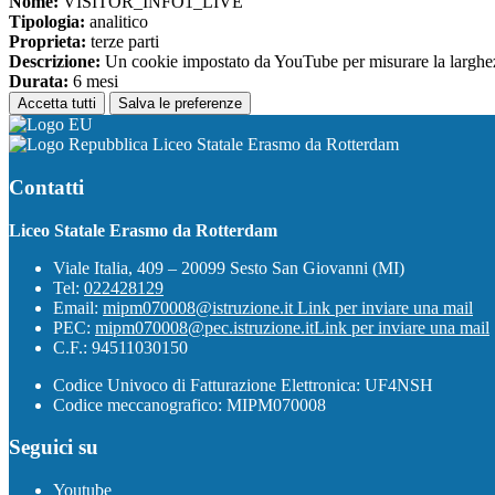
Nome:
VISITOR_INFO1_LIVE
Tipologia:
analitico
Proprieta:
terze parti
Descrizione:
Un cookie impostato da YouTube per misurare la larghezza 
Durata:
6 mesi
Accetta tutti
Salva le preferenze
Liceo Statale Erasmo da Rotterdam
Contatti
Liceo Statale Erasmo da Rotterdam
Viale Italia, 409 – 20099 Sesto San Giovanni (MI)
Tel:
022428129
Email:
mipm070008@istruzione.it
Link per inviare una mail
PEC:
mipm070008@pec.istruzione.it
Link per inviare una mail
C.F.: 94511030150
Codice Univoco di Fatturazione Elettronica: UF4NSH
Codice meccanografico: MIPM070008
Seguici su
Youtube