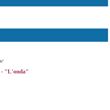
da"
 - "L'onda"