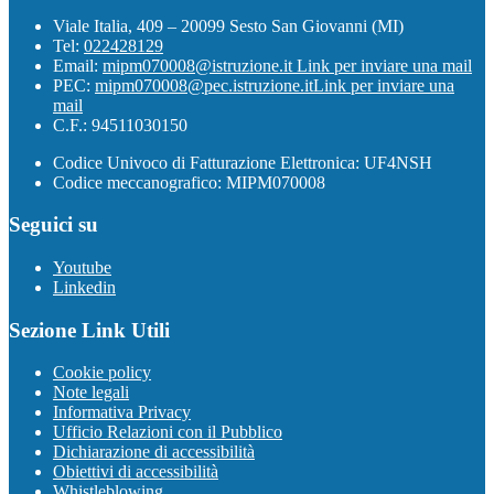
Viale Italia, 409 – 20099 Sesto San Giovanni (MI)
Tel:
022428129
Email:
mipm070008@istruzione.it
Link per inviare una mail
PEC:
mipm070008@pec.istruzione.it
Link per inviare una
mail
C.F.: 94511030150
Codice Univoco di Fatturazione Elettronica: UF4NSH
Codice meccanografico: MIPM070008
Seguici su
Youtube
Linkedin
Sezione Link Utili
Cookie policy
Note legali
Informativa Privacy
Ufficio Relazioni con il Pubblico
Dichiarazione di accessibilità
Obiettivi di accessibilità
Whistleblowing