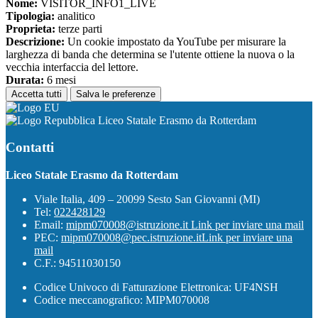
Nome:
VISITOR_INFO1_LIVE
Tipologia:
analitico
Proprieta:
terze parti
Descrizione:
Un cookie impostato da YouTube per misurare la
larghezza di banda che determina se l'utente ottiene la nuova o la
vecchia interfaccia del lettore.
Durata:
6 mesi
Accetta tutti
Salva le preferenze
Liceo Statale Erasmo da Rotterdam
Contatti
Liceo Statale Erasmo da Rotterdam
Viale Italia, 409 – 20099 Sesto San Giovanni (MI)
Tel:
022428129
Email:
mipm070008@istruzione.it
Link per inviare una mail
PEC:
mipm070008@pec.istruzione.it
Link per inviare una
mail
C.F.: 94511030150
Codice Univoco di Fatturazione Elettronica: UF4NSH
Codice meccanografico: MIPM070008