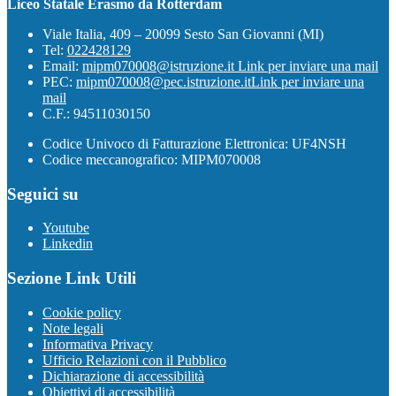
Liceo Statale Erasmo da Rotterdam
Viale Italia, 409 – 20099 Sesto San Giovanni (MI)
Tel:
022428129
Email:
mipm070008@istruzione.it
Link per inviare una mail
PEC:
mipm070008@pec.istruzione.it
Link per inviare una
mail
C.F.: 94511030150
Codice Univoco di Fatturazione Elettronica: UF4NSH
Codice meccanografico: MIPM070008
Seguici su
Youtube
Linkedin
Sezione Link Utili
Cookie policy
Note legali
Informativa Privacy
Ufficio Relazioni con il Pubblico
Dichiarazione di accessibilità
Obiettivi di accessibilità